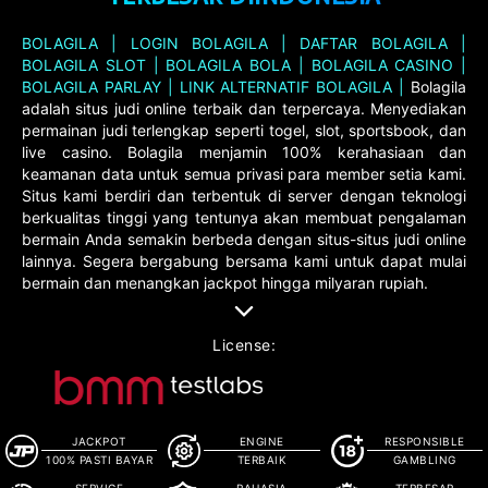
BOLAGILA |
LOGIN BOLAGILA |
DAFTAR BOLAGILA |
BOLAGILA SLOT |
BOLAGILA BOLA |
BOLAGILA CASINO |
BOLAGILA PARLAY |
LINK ALTERNATIF BOLAGILA |
Bolagila
adalah situs judi online terbaik dan terpercaya. Menyediakan
permainan judi terlengkap seperti togel, slot, sportsbook, dan
live casino. Bolagila menjamin 100% kerahasiaan dan
keamanan data untuk semua privasi para member setia kami.
Situs kami berdiri dan terbentuk di server dengan teknologi
berkualitas tinggi yang tentunya akan membuat pengalaman
bermain Anda semakin berbeda dengan situs-situs judi online
lainnya. Segera bergabung bersama kami untuk dapat mulai
bermain dan menangkan jackpot hingga milyaran rupiah.
License:
JACKPOT
ENGINE
RESPONSIBLE
100% PASTI BAYAR
TERBAIK
GAMBLING