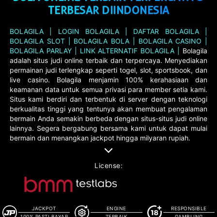
TERBESAR DIINDONESIA
BOLAGILA |
LOGIN BOLAGILA |
DAFTAR BOLAGILA |
BOLAGILA SLOT |
BOLAGILA BOLA |
BOLAGILA CASINO |
BOLAGILA PARLAY |
LINK ALTERNATIF BOLAGILA |
Bolagila
adalah situs judi online terbaik dan terpercaya. Menyediakan
permainan judi terlengkap seperti togel, slot, sportsbook, dan
live casino. Bolagila menjamin 100% kerahasiaan dan
keamanan data untuk semua privasi para member setia kami.
Situs kami berdiri dan terbentuk di server dengan teknologi
berkualitas tinggi yang tentunya akan membuat pengalaman
bermain Anda semakin berbeda dengan situs-situs judi online
lainnya. Segera bergabung bersama kami untuk dapat mulai
bermain dan menangkan jackpot hingga milyaran rupiah.
License:
JACKPOT
ENGINE
RESPONSIBLE
100% PASTI BAYAR
TERBAIK
GAMBLING