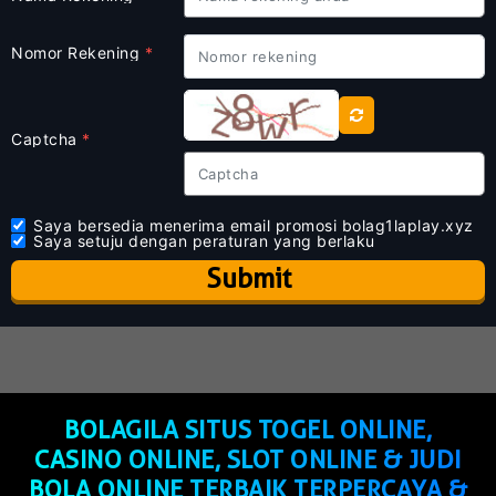
Nomor Rekening
*
Captcha
*
Saya bersedia menerima email promosi bolag1laplay.xyz
Saya setuju dengan peraturan yang berlaku
Submit
BOLAGILA SITUS TOGEL ONLINE,
CASINO ONLINE, SLOT ONLINE & JUDI
BOLA ONLINE TERBAIK TERPERCAYA &