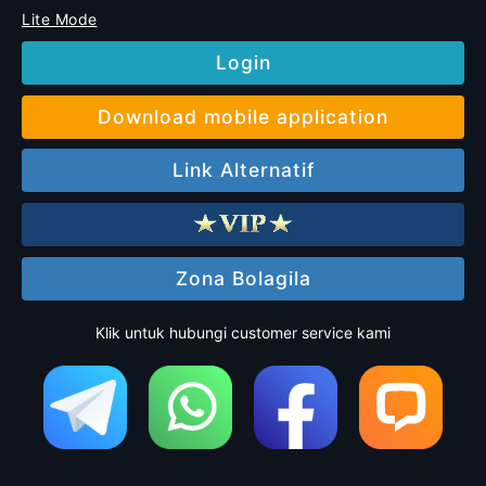
Lite Mode
Login
Download mobile application
Link Alternatif
Zona Bolagila
Klik untuk hubungi customer service kami