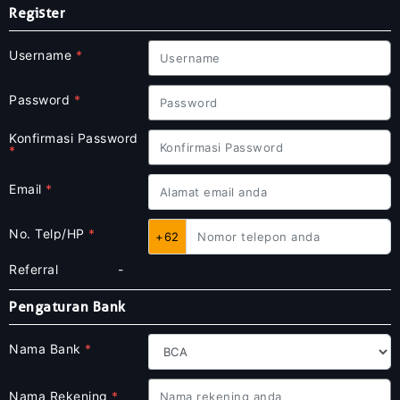
Register
Username
*
Password
*
Konfirmasi Password
*
Email
*
No. Telp/HP
*
+62
Referral
-
Pengaturan Bank
Nama Bank
*
Nama Rekening
*